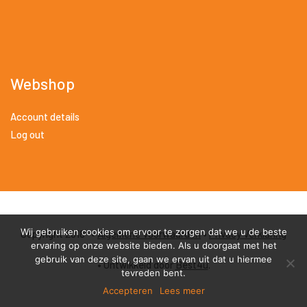
Webshop
Account details
Log out
Wij gebruiken cookies om ervoor te zorgen dat we u de beste
Copyright 2018 •
Algemene Voorwaarden
•
Privacy Verklaring
ervaring op onze website bieden. Als u doorgaat met het
gebruik van deze site, gaan we ervan uit dat u hiermee
• Ontwikkeld door
Best4u
.
tevreden bent.
Accepteren
Lees meer