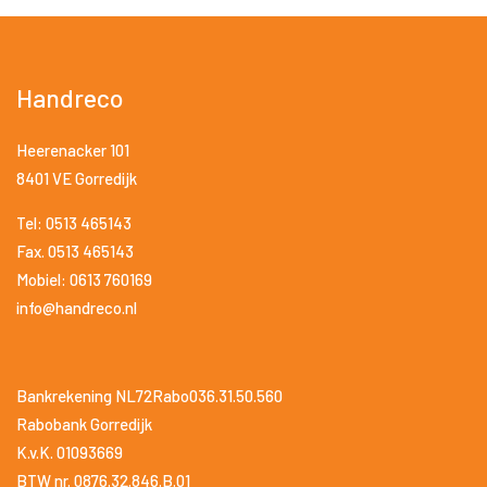
Handreco
Heerenacker 101
8401 VE Gorredijk
Tel: 0513 465143
Fax. 0513 465143
Mobiel: 0613 760169
info@handreco.nl
Bankrekening NL72Rabo036.31.50.560
Rabobank Gorredijk
K.v.K. 01093669
BTW nr. 0876.32.846.B.01