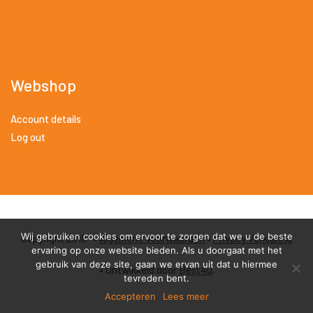
Webshop
Account details
Log out
Wij gebruiken cookies om ervoor te zorgen dat we u de beste
Copyright 2018 •
Algemene Voorwaarden
•
Privacy Verklaring
ervaring op onze website bieden. Als u doorgaat met het
gebruik van deze site, gaan we ervan uit dat u hiermee
• Ontwikkeld door
Best4u
.
tevreden bent.
Accepteren
Lees meer