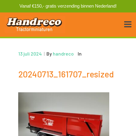
Vanaf €150,- gratis verzending binnen Nederland!
13 juli 2024
|
By
handreco
In
20240713_161707_resized