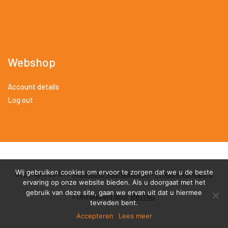
Webshop
Account details
Log out
Wij gebruiken cookies om ervoor te zorgen dat we u de beste
Copyright 2018 •
Algemene Voorwaarden
•
Privacy Verklaring
ervaring op onze website bieden. Als u doorgaat met het
gebruik van deze site, gaan we ervan uit dat u hiermee
• Ontwikkeld door
Best4u
.
tevreden bent.
Accepteren
Lees meer