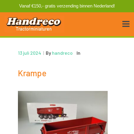
Vanaf €150,- gratis verzending binnen Nederland!
13 juli 2024
|
By
handreco
In
Krampe