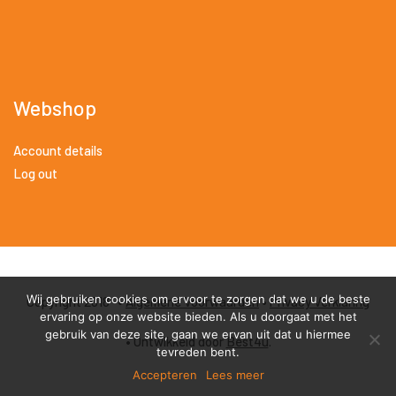
Webshop
Account details
Log out
Wij gebruiken cookies om ervoor te zorgen dat we u de beste
Copyright 2018 •
Algemene Voorwaarden
•
Privacy Verklaring
ervaring op onze website bieden. Als u doorgaat met het
gebruik van deze site, gaan we ervan uit dat u hiermee
• Ontwikkeld door
Best4u
.
tevreden bent.
Accepteren
Lees meer