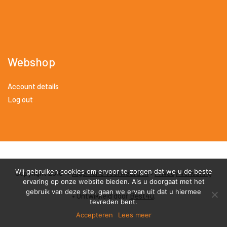
Webshop
Account details
Log out
Wij gebruiken cookies om ervoor te zorgen dat we u de beste
Copyright 2018 •
Algemene Voorwaarden
•
Privacy Verklaring
ervaring op onze website bieden. Als u doorgaat met het
gebruik van deze site, gaan we ervan uit dat u hiermee
• Ontwikkeld door
Best4u
.
tevreden bent.
Accepteren
Lees meer