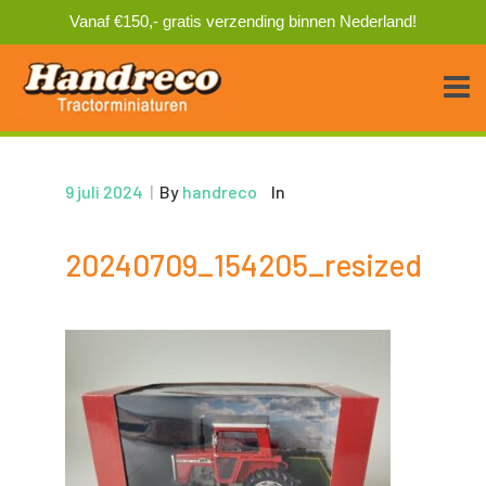
Vanaf €150,- gratis verzending binnen Nederland!
9 juli 2024
|
By
handreco
In
20240709_154205_resized