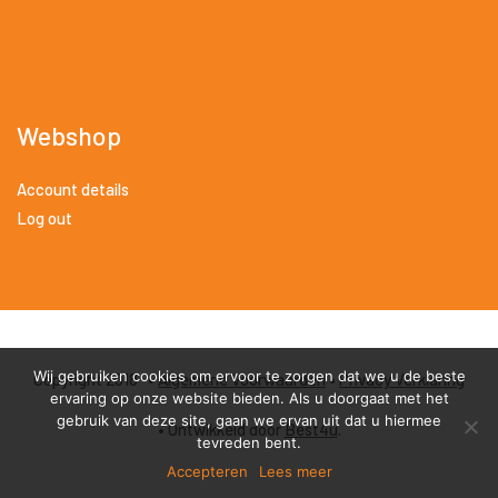
Webshop
Account details
Log out
Wij gebruiken cookies om ervoor te zorgen dat we u de beste
Copyright 2018 •
Algemene Voorwaarden
•
Privacy Verklaring
ervaring op onze website bieden. Als u doorgaat met het
gebruik van deze site, gaan we ervan uit dat u hiermee
• Ontwikkeld door
Best4u
.
tevreden bent.
Accepteren
Lees meer