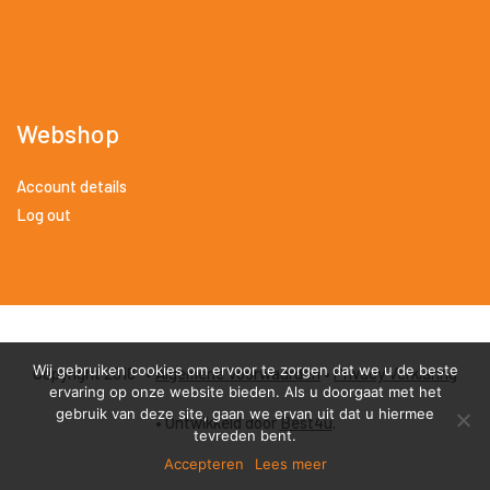
Webshop
Account details
Log out
Wij gebruiken cookies om ervoor te zorgen dat we u de beste
Copyright 2018 •
Algemene Voorwaarden
•
Privacy Verklaring
ervaring op onze website bieden. Als u doorgaat met het
gebruik van deze site, gaan we ervan uit dat u hiermee
• Ontwikkeld door
Best4u
.
tevreden bent.
Accepteren
Lees meer