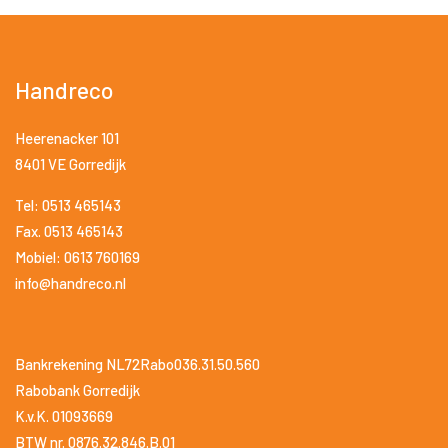
Handreco
Heerenacker 101
8401 VE Gorredijk
Tel: 0513 465143
Fax. 0513 465143
Mobiel: 0613 760169
info@handreco.nl
Bankrekening NL72Rabo036.31.50.560
Rabobank Gorredijk
K.v.K. 01093669
BTW nr. 0876.32.846.B.01