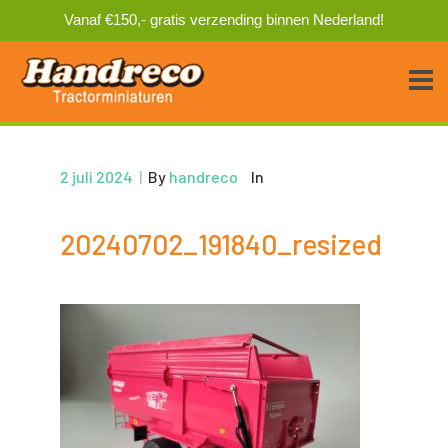
Vanaf €150,- gratis verzending binnen Nederland!
2 juli 2024
|
By
handreco
In
20240702_191840_resized