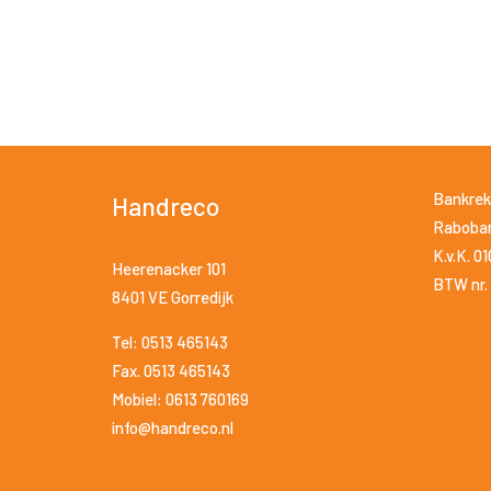
Bankrek
Handreco
Raboban
K.v.K. 0
Heerenacker 101
BTW nr. 
8401 VE Gorredijk
Tel: 0513 465143
Fax. 0513 465143
Mobiel: 0613 760169
info@handreco.nl