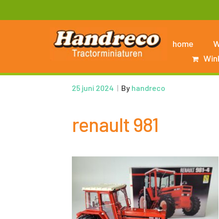
home
W
Win
25 juni 2024
|
By
handreco
renault 981