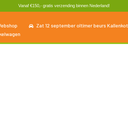
Vanaf €150,- gratis verzending binnen Nederland!
ebshop
Zat 12 september oltimer beurs Kallenkot
kelwagen