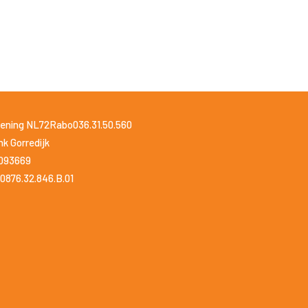
ening NL72Rabo036.31.50.560
k Gorredijk
1093669
0876.32.846.B.01