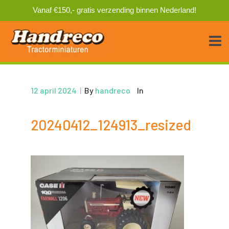
Vanaf €150,- gratis verzending binnen Nederland!
12 april 2024
|
By
handreco
In
20240412_124913_resized