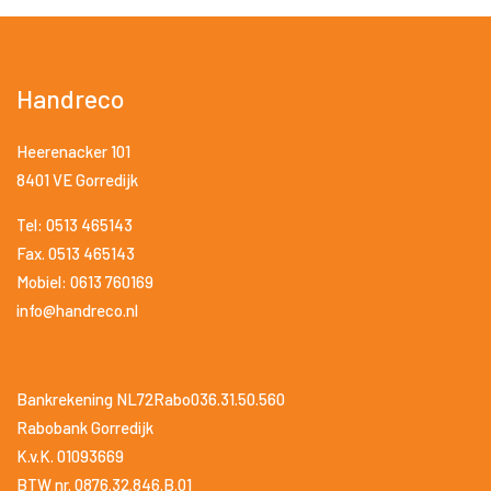
Handreco
Heerenacker 101
8401 VE Gorredijk
Tel: 0513 465143
Fax. 0513 465143
Mobiel: 0613 760169
info@handreco.nl
Bankrekening NL72Rabo036.31.50.560
Rabobank Gorredijk
K.v.K. 01093669
BTW nr. 0876.32.846.B.01