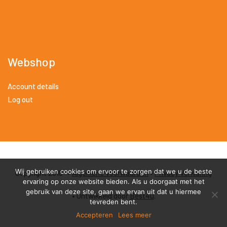
Webshop
Account details
Log out
Wij gebruiken cookies om ervoor te zorgen dat we u de beste
Copyright 2018 •
Algemene Voorwaarden
•
Privacy Verklaring
ervaring op onze website bieden. Als u doorgaat met het
gebruik van deze site, gaan we ervan uit dat u hiermee
• Ontwikkeld door
Best4u
.
tevreden bent.
Accepteren
Lees meer