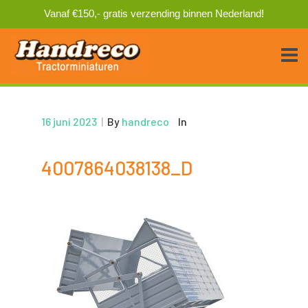
Vanaf €150,- gratis verzending binnen Nederland!
16 juni 2023
|
By
handreco
In
4007864038138_D