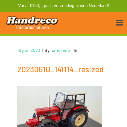
Vanaf €150,- gratis verzending binnen Nederland!
10 juni 2023
|
By
handreco
In
20230610_141114_resized