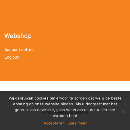
Webshop
Account details
Log out
Wij gebruiken cookies om ervoor te zorgen dat we u de beste
Copyright 2018 •
Algemene Voorwaarden
•
Privacy Verklaring
ervaring op onze website bieden. Als u doorgaat met het
gebruik van deze site, gaan we ervan uit dat u hiermee
• Ontwikkeld door
Best4u
.
tevreden bent.
Accepteren
Lees meer