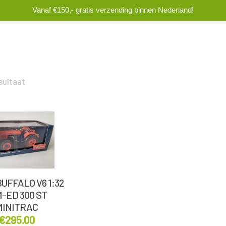
Vanaf €150,- gratis verzending binnen Nederland!
sultaat
UFFALO V6 1:32
M-ED 300 ST
MINITRAC
€
295.00