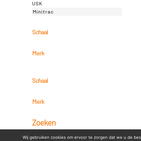
USK
Minitrac
Schaal
Merk
Schaal
Merk
Zoeken
Wij gebruiken cookies om ervoor te zorgen dat we u de bes