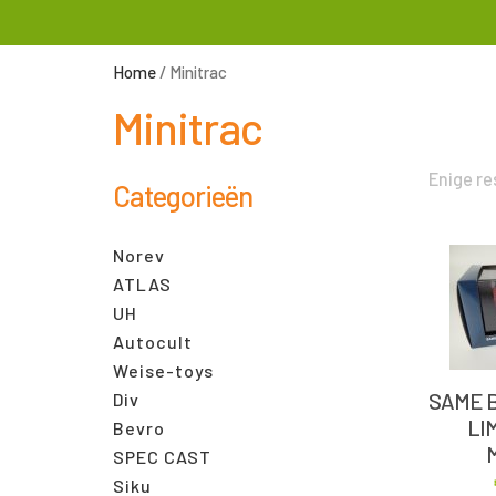
Home
/ Minitrac
Minitrac
Enige re
Categorieën
Norev
ATLAS
UH
Autocult
Weise-toys
SAME B
Div
LI
Bevro
SPEC CAST
Siku