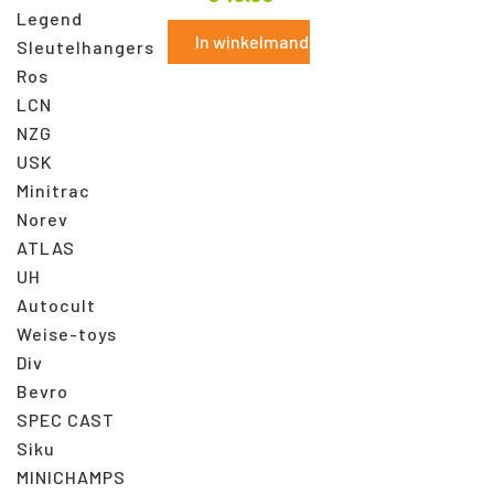
Legend
In winkelmand
Sleutelhangers
Ros
LCN
NZG
USK
Minitrac
Norev
ATLAS
UH
Autocult
Weise-toys
Div
Bevro
SPEC CAST
Siku
MINICHAMPS