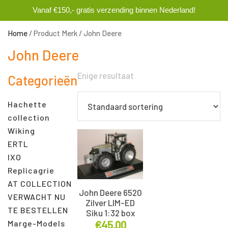
Vanaf €150,- gratis verzending binnen Nederland!
0
Home
/ Product Merk / John Deere
John Deere
Enige resultaat
Categorieën
Hachette
collection
Wiking
ERTL
IXO
Replicagrie
AT COLLECTION
John Deere 6520
VERWACHT NU
Zilver LIM-ED
TE BESTELLEN
Siku 1:32 box
€
45.00
Marge-Models